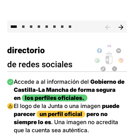
El 
directorio
de redes sociales
Imagen
Accede a al información del
Gobierno de
Castilla-La Mancha de forma segura
en
los perfiles oficiales.
Imagen
El logo de la Junta o una imagen
puede
parecer
un perfil oficial
pero no
siempre lo es
. Una imagen no acredita
que la cuenta sea auténtica.