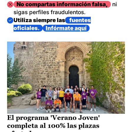
Imagen
No compartas información falsa,
ni
sigas perfiles fraudulentos.
Imagen
Utiliza siempre las
fuentes
oficiales.
Infórmate aquí
El programa 'Verano Joven'
completa al 100% las plazas