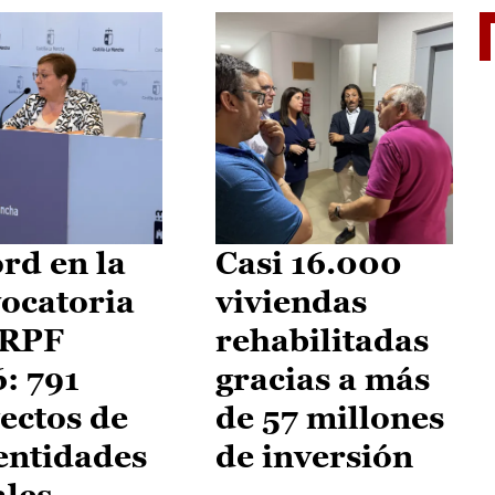
El je
rd en la
Casi 16.000
ocatoria
viviendas
IRPF
rehabilitadas
: 791
gracias a más
ectos de
de 57 millones
entidades
de inversión
ales