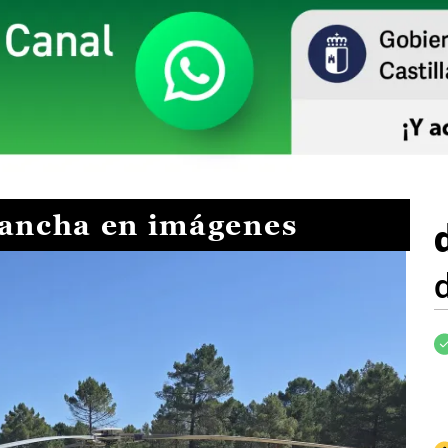
Mancha en imágenes
I