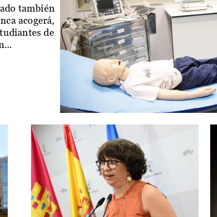
iado también
enca acogerá,
studiantes de
...