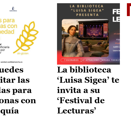
II Vu
uedes
La biblioteca
itar las
‘Luisa Sigea’ te
as para
invita a su
onas con
‘Festival de
aquía
Lecturas’