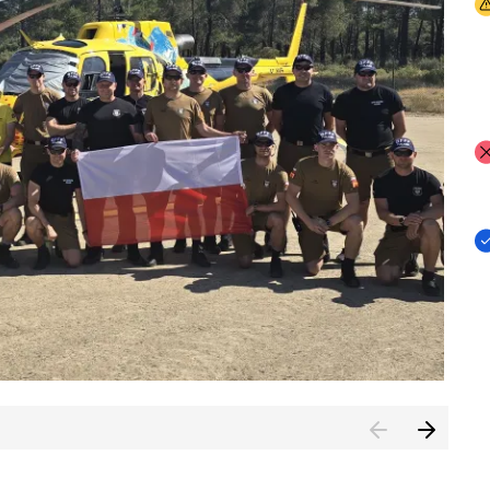
I
I
I
rcambiar por tercer año consecutivo formación y experienci