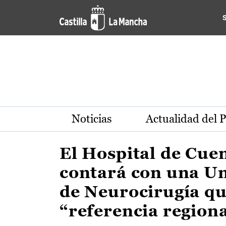
Actualidad de la región de 
Pasar al contenido principal
Noticias
Actualidad del 
El Hospital de Cue
contará con una U
de Neurocirugía qu
“referencia region