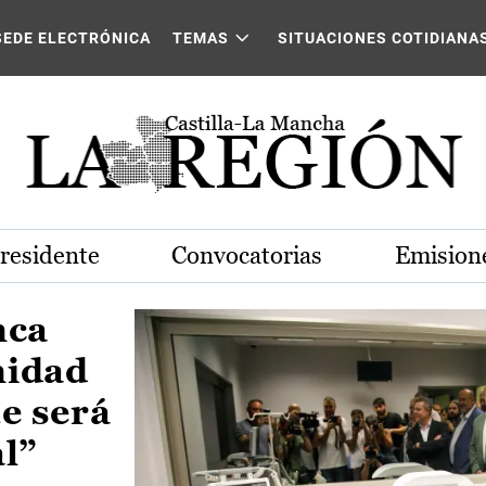
Castilla-La Mancha
SEDE ELECTRÓNICA
TEMAS
SITUACIONES COTIDIANA
Presidente
Convocatorias
Emisione
nca
nidad
e será
al”