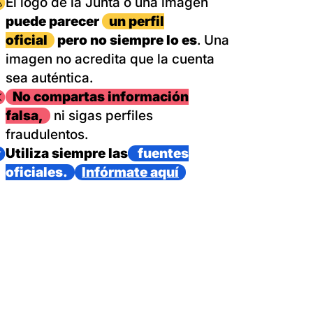
magen
El logo de la Junta o una imagen
puede parecer
un perfil
oficial
pero no siempre lo es
. Una
imagen no acredita que la cuenta
sea auténtica.
magen
No compartas información
falsa,
ni sigas perfiles
fraudulentos.
magen
Utiliza siempre las
fuentes
oficiales.
Infórmate aquí
as con un dispositivo internacional de bomberos forestales,