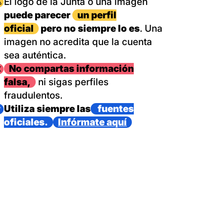
magen
El logo de la Junta o una imagen
puede parecer
un perfil
oficial
pero no siempre lo es
. Una
imagen no acredita que la cuenta
sea auténtica.
magen
No compartas información
falsa,
ni sigas perfiles
fraudulentos.
magen
Utiliza siempre las
fuentes
oficiales.
Infórmate aquí