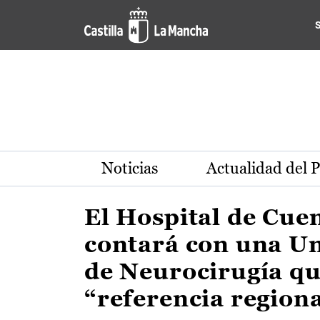
Actualidad de la región de 
Pasar al contenido principal
Noticias
Actualidad del 
El Hospital de Cue
contará con una U
de Neurocirugía qu
“referencia region