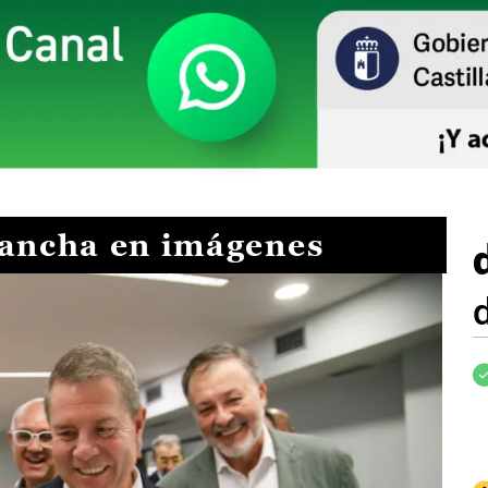
Mancha en imágenes
I