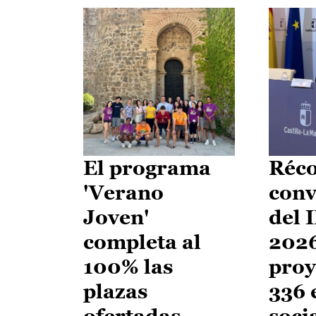
El programa
Réco
'Verano
conv
Joven'
del 
completa al
2026
100% las
proy
plazas
336 
ofertadas
soci