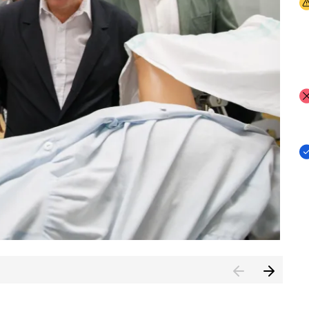
I
I
I
n de Cuenca (CESICU)