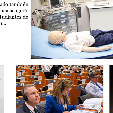
iado también
enca acogerá,
studiantes de
...