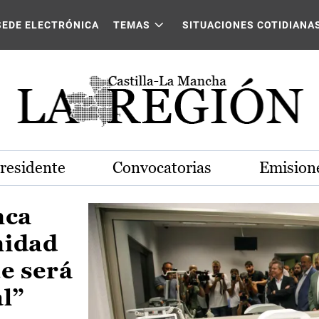
Castilla-La Mancha
SEDE ELECTRÓNICA
TEMAS
SITUACIONES COTIDIANA
Presidente
Convocatorias
Emisione
nca
nidad
e será
al”