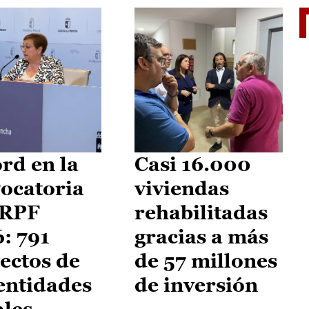
El je
rd en la
Casi 16.000
ocatoria
viviendas
IRPF
rehabilitadas
: 791
gracias a más
ectos de
de 57 millones
entidades
de inversión
ales