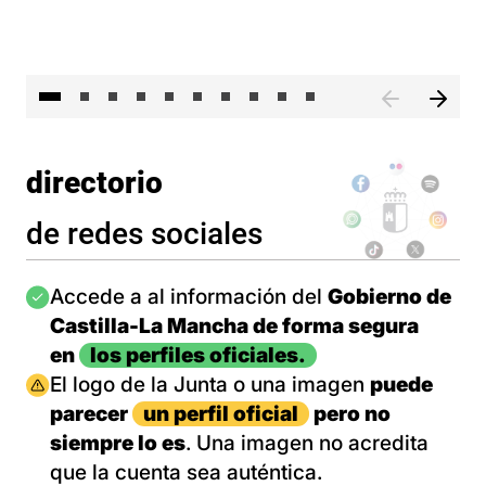
II 
directorio
de redes sociales
Imagen
Accede a al información del
Gobierno de
Castilla-La Mancha de forma segura
en
los perfiles oficiales.
Imagen
El logo de la Junta o una imagen
puede
parecer
un perfil oficial
pero no
siempre lo es
. Una imagen no acredita
que la cuenta sea auténtica.