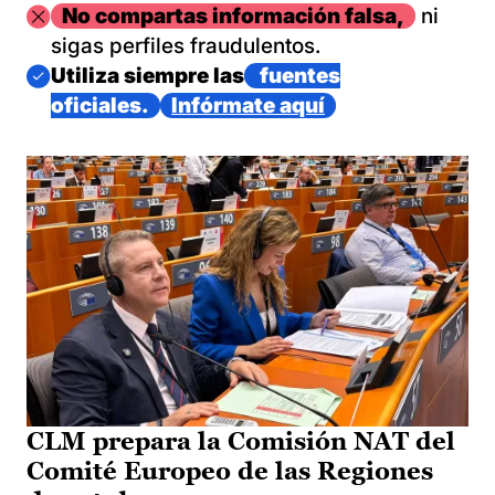
Imagen
No compartas información falsa,
ni
sigas perfiles fraudulentos.
Imagen
Utiliza siempre las
fuentes
oficiales.
Infórmate aquí
CLM prepara la Comisión NAT del
Comité Europeo de las Regiones