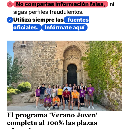
Imagen
No compartas información falsa,
ni
sigas perfiles fraudulentos.
Imagen
Utiliza siempre las
fuentes
oficiales.
Infórmate aquí
El programa 'Verano Joven'
completa al 100% las plazas