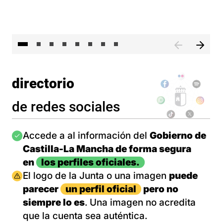
El 
directorio
de redes sociales
Imagen
Accede a al información del
Gobierno de
Castilla-La Mancha de forma segura
en
los perfiles oficiales.
Imagen
El logo de la Junta o una imagen
puede
parecer
un perfil oficial
pero no
siempre lo es
. Una imagen no acredita
que la cuenta sea auténtica.