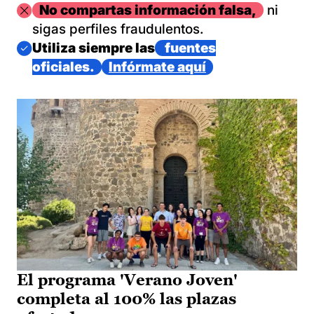
Imagen
No compartas información falsa,
ni
sigas perfiles fraudulentos.
Imagen
Utiliza siempre las
fuentes
oficiales.
Infórmate aquí
El programa 'Verano Joven'
completa al 100% las plazas