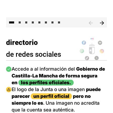
El 
directorio
de redes sociales
Imagen
Accede a al información del
Gobierno de
Castilla-La Mancha de forma segura
en
los perfiles oficiales.
Imagen
El logo de la Junta o una imagen
puede
parecer
un perfil oficial
pero no
siempre lo es
. Una imagen no acredita
que la cuenta sea auténtica.