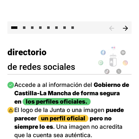
El 
directorio
de redes sociales
Imagen
Accede a al información del
Gobierno de
Castilla-La Mancha de forma segura
en
los perfiles oficiales.
Imagen
El logo de la Junta o una imagen
puede
parecer
un perfil oficial
pero no
siempre lo es
. Una imagen no acredita
que la cuenta sea auténtica.