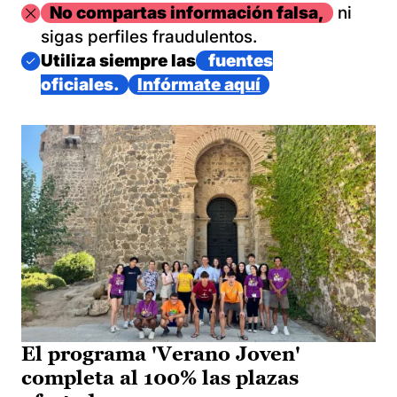
Imagen
No compartas información falsa,
ni
sigas perfiles fraudulentos.
Imagen
Utiliza siempre las
fuentes
oficiales.
Infórmate aquí
El programa 'Verano Joven'
completa al 100% las plazas