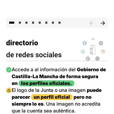
El 
directorio
de redes sociales
Imagen
Accede a al información del
Gobierno de
Castilla-La Mancha de forma segura
en
los perfiles oficiales.
Imagen
El logo de la Junta o una imagen
puede
parecer
un perfil oficial
pero no
siempre lo es
. Una imagen no acredita
que la cuenta sea auténtica.