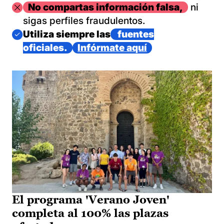
Imagen
No compartas información falsa,
ni
sigas perfiles fraudulentos.
Imagen
Utiliza siempre las
fuentes
oficiales.
Infórmate aquí
El programa 'Verano Joven'
completa al 100% las plazas