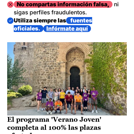
Imagen
No compartas información falsa,
ni
sigas perfiles fraudulentos.
Imagen
Utiliza siempre las
fuentes
oficiales.
Infórmate aquí
El programa 'Verano Joven'
completa al 100% las plazas