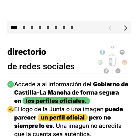
El 
directorio
de redes sociales
Imagen
Accede a al información del
Gobierno de
Castilla-La Mancha de forma segura
en
los perfiles oficiales.
Imagen
El logo de la Junta o una imagen
puede
parecer
un perfil oficial
pero no
siempre lo es
. Una imagen no acredita
que la cuenta sea auténtica.