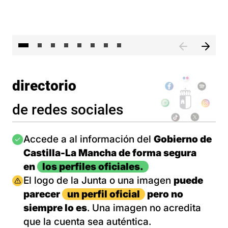
El 
directorio
de redes sociales
Imagen
Accede a al información del
Gobierno de
Castilla-La Mancha de forma segura
en
los perfiles oficiales.
Imagen
El logo de la Junta o una imagen
puede
parecer
un perfil oficial
pero no
siempre lo es
. Una imagen no acredita
que la cuenta sea auténtica.