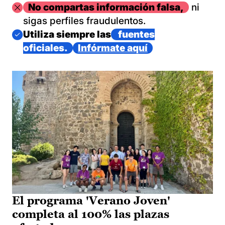
Imagen
No compartas información falsa,
ni
sigas perfiles fraudulentos.
Imagen
Utiliza siempre las
fuentes
oficiales.
Infórmate aquí
El programa 'Verano Joven'
completa al 100% las plazas