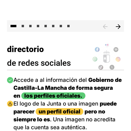
El 
directorio
de redes sociales
Imagen
Accede a al información del
Gobierno de
Castilla-La Mancha de forma segura
en
los perfiles oficiales.
Imagen
El logo de la Junta o una imagen
puede
parecer
un perfil oficial
pero no
siempre lo es
. Una imagen no acredita
que la cuenta sea auténtica.