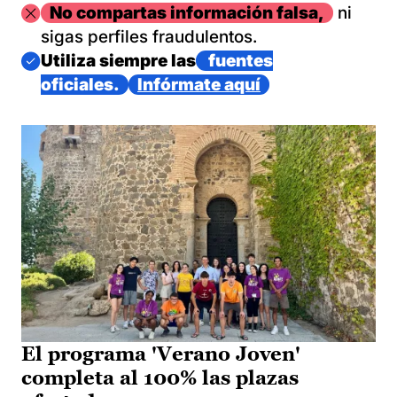
Imagen
No compartas información falsa,
ni
sigas perfiles fraudulentos.
Imagen
Utiliza siempre las
fuentes
oficiales.
Infórmate aquí
El programa 'Verano Joven'
completa al 100% las plazas