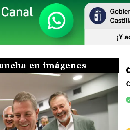
Mancha en imágenes
I