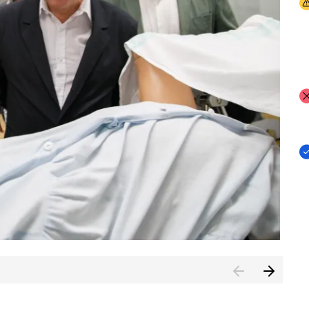
I
I
I
n de Cuenca (CESICU)