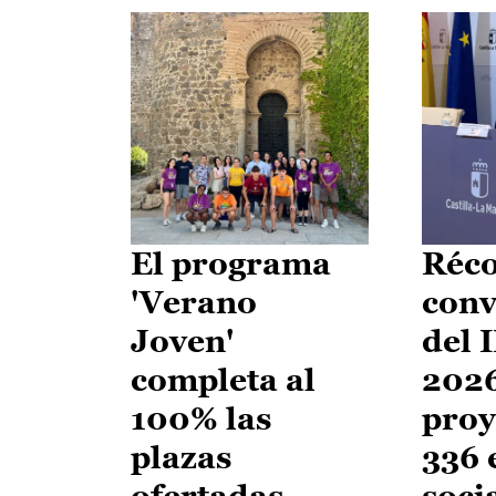
El programa
Réco
'Verano
conv
Joven'
del 
completa al
2026
100% las
proy
plazas
336 
ofertadas
soci