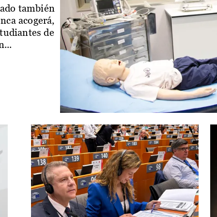
iado también
enca acogerá,
studiantes de
...