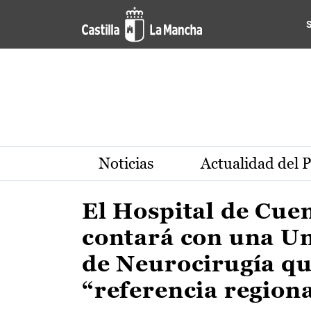
Actualidad de la región de 
Pasar al contenido principal
Noticias
Actualidad del 
El Hospital de Cue
contará con una U
de Neurocirugía qu
“referencia region