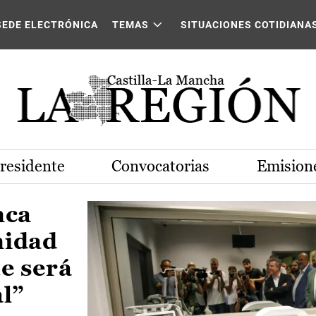
Castilla-La Mancha
SEDE ELECTRÓNICA
TEMAS
SITUACIONES COTIDIANA
Presidente
Convocatorias
Emisione
nca
nidad
e será
al”