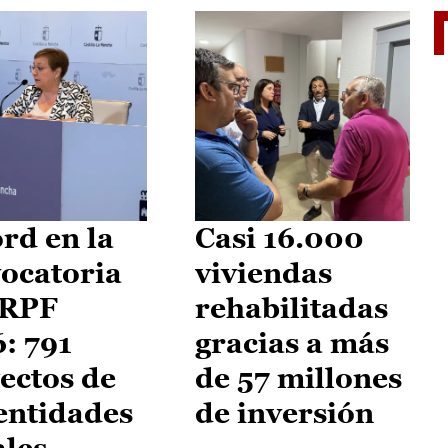
El je
rd en la
Casi 16.000
ocatoria
viviendas
IRPF
rehabilitadas
: 791
gracias a más
ectos de
de 57 millones
entidades
de inversión
ales