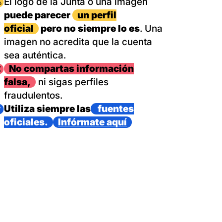
magen
El logo de la Junta o una imagen
puede parecer
un perfil
oficial
pero no siempre lo es
. Una
imagen no acredita que la cuenta
sea auténtica.
magen
No compartas información
falsa,
ni sigas perfiles
fraudulentos.
magen
Utiliza siempre las
fuentes
oficiales.
Infórmate aquí