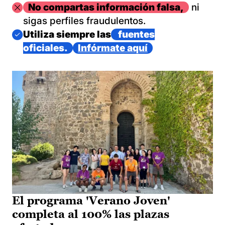
Imagen
No compartas información falsa,
ni
sigas perfiles fraudulentos.
Imagen
Utiliza siempre las
fuentes
oficiales.
Infórmate aquí
El programa 'Verano Joven'
completa al 100% las plazas