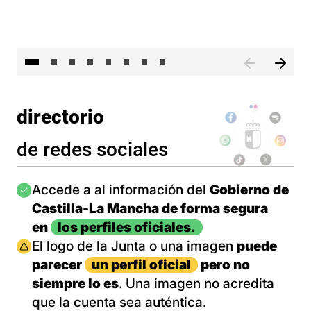
El 
directorio
de redes sociales
Imagen
Accede a al información del
Gobierno de
Castilla-La Mancha de forma segura
en
los perfiles oficiales.
Imagen
El logo de la Junta o una imagen
puede
parecer
un perfil oficial
pero no
siempre lo es
. Una imagen no acredita
que la cuenta sea auténtica.