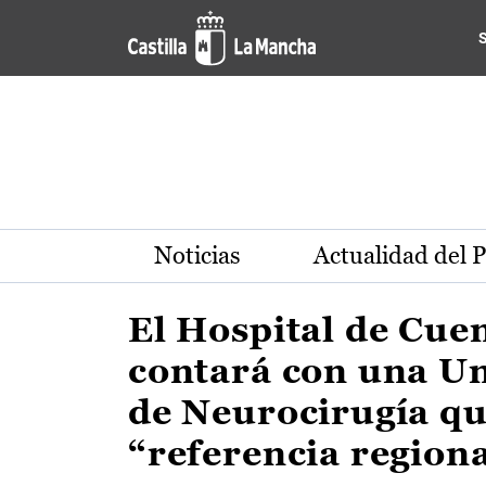
Actualidad de la región de 
Pasar al contenido principal
Noticias
Actualidad del 
El Hospital de Cue
contará con una U
de Neurocirugía qu
“referencia region