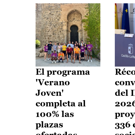
El programa
Réco
'Verano
conv
Joven'
del 
completa al
2026
100% las
proy
plazas
336 
ofertadas
soci