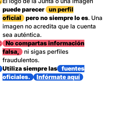
magen
El logo de la Junta o una imagen
puede parecer
un perfil
oficial
pero no siempre lo es
. Una
imagen no acredita que la cuenta
sea auténtica.
magen
No compartas información
falsa,
ni sigas perfiles
fraudulentos.
magen
Utiliza siempre las
fuentes
oficiales.
Infórmate aquí