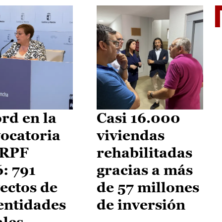
El je
rd en la
Casi 16.000
ocatoria
viviendas
IRPF
rehabilitadas
: 791
gracias a más
ectos de
de 57 millones
entidades
de inversión
ales