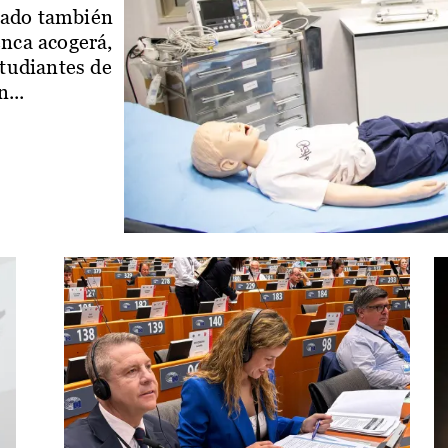
iado también
enca acogerá,
studiantes de
...