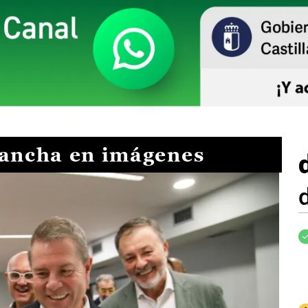
Mancha en imágenes
I