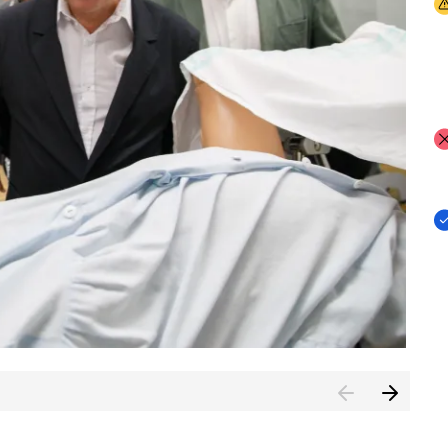
I
I
I
n de Cuenca (CESICU)