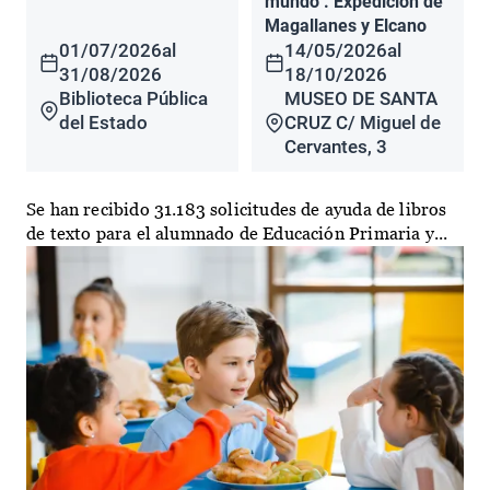
mundo". Expedición de
Magallanes y Elcano
01/07/2026
al
14/05/2026
al
31/08/2026
18/10/2026
Biblioteca Pública
MUSEO DE SANTA
del Estado
CRUZ C/ Miguel de
Cervantes, 3
Se han recibido 31.183 solicitudes de ayuda de libros
de texto para el alumnado de Educación Primaria y...