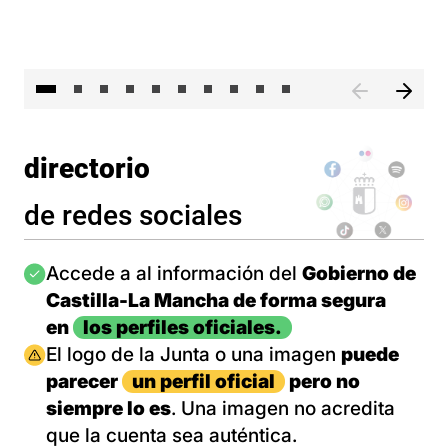
II 
directorio
de redes sociales
Imagen
Accede a al información del
Gobierno de
Castilla-La Mancha de forma segura
en
los perfiles oficiales.
Imagen
El logo de la Junta o una imagen
puede
parecer
un perfil oficial
pero no
siempre lo es
. Una imagen no acredita
que la cuenta sea auténtica.