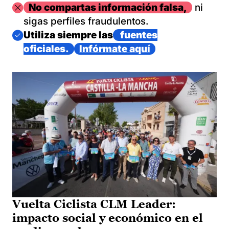
Imagen
No compartas información falsa,
ni
sigas perfiles fraudulentos.
Imagen
Utiliza siempre las
fuentes
oficiales.
Infórmate aquí
Vuelta Ciclista CLM Leader:
impacto social y económico en el