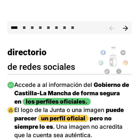
El 
directorio
de redes sociales
Imagen
Accede a al información del
Gobierno de
Castilla-La Mancha de forma segura
en
los perfiles oficiales.
Imagen
El logo de la Junta o una imagen
puede
parecer
un perfil oficial
pero no
siempre lo es
. Una imagen no acredita
que la cuenta sea auténtica.