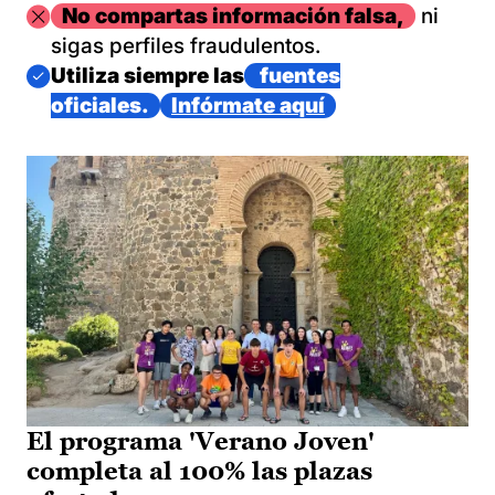
Imagen
No compartas información falsa,
ni
sigas perfiles fraudulentos.
Imagen
Utiliza siempre las
fuentes
oficiales.
Infórmate aquí
El programa 'Verano Joven'
completa al 100% las plazas