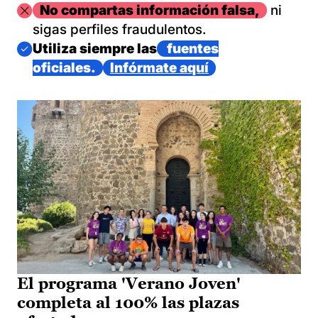
Imagen
No compartas información falsa,
ni
sigas perfiles fraudulentos.
Imagen
Utiliza siempre las
fuentes
oficiales.
Infórmate aquí
El programa 'Verano Joven'
completa al 100% las plazas