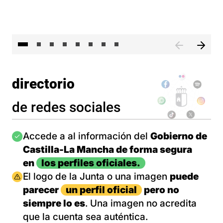
El 
directorio
de redes sociales
Imagen
Accede a al información del
Gobierno de
Castilla-La Mancha de forma segura
en
los perfiles oficiales.
Imagen
El logo de la Junta o una imagen
puede
parecer
un perfil oficial
pero no
siempre lo es
. Una imagen no acredita
que la cuenta sea auténtica.