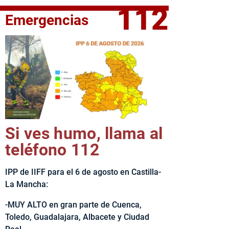
112
Emergencias
fe del Ejecutivo castellanomanchego, Emiliano García-Page, 
Si ves humo, llama al
teléfono 112
IPP de IIFF para el 6 de agosto en Castilla-
La Mancha:
-MUY ALTO en gran parte de Cuenca,
Toledo, Guadalajara, Albacete y Ciudad