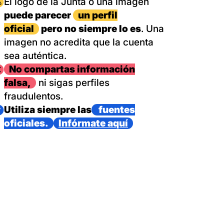
magen
El logo de la Junta o una imagen
puede parecer
un perfil
oficial
pero no siempre lo es
. Una
imagen no acredita que la cuenta
sea auténtica.
magen
No compartas información
falsa,
ni sigas perfiles
fraudulentos.
magen
Utiliza siempre las
fuentes
oficiales.
Infórmate aquí