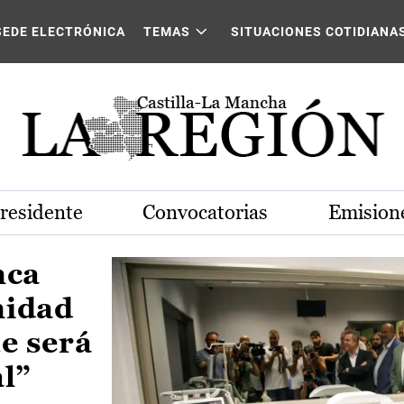
Castilla-La Mancha
SEDE ELECTRÓNICA
TEMAS
SITUACIONES COTIDIANA
Presidente
Convocatorias
Emisione
nca
nidad
e será
al”