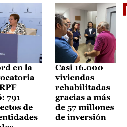
El je
rd en la
Casi 16.000
ocatoria
viviendas
IRPF
rehabilitadas
: 791
gracias a más
ectos de
de 57 millones
entidades
de inversión
ales