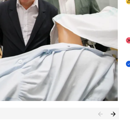
I
I
I
n de Cuenca (CESICU)