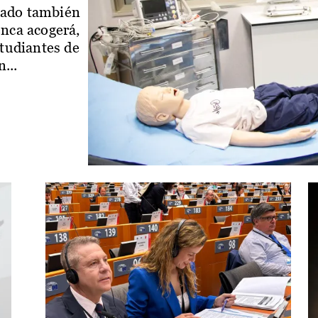
iado también
enca acogerá,
studiantes de
...