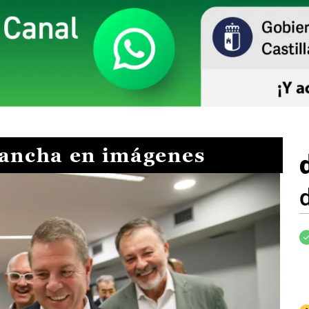
Mancha en imágenes
I