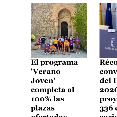
El programa
Réco
'Verano
conv
Joven'
del 
completa al
2026
100% las
proy
plazas
336 
ofertadas
soci