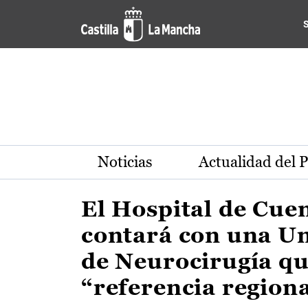
Actualidad de la región de 
Pasar al contenido principal
Noticias
Actualidad del 
El Hospital de Cue
contará con una U
de Neurocirugía qu
“referencia region