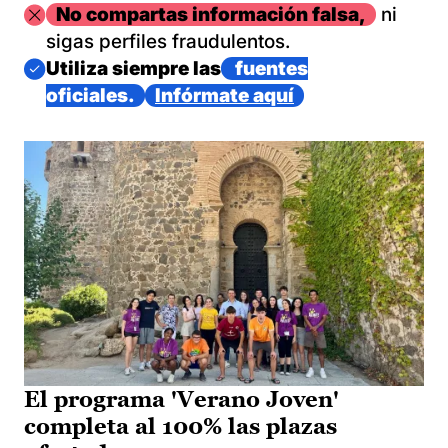
Imagen
No compartas información falsa,
ni
sigas perfiles fraudulentos.
Imagen
Utiliza siempre las
fuentes
oficiales.
Infórmate aquí
El programa 'Verano Joven'
completa al 100% las plazas