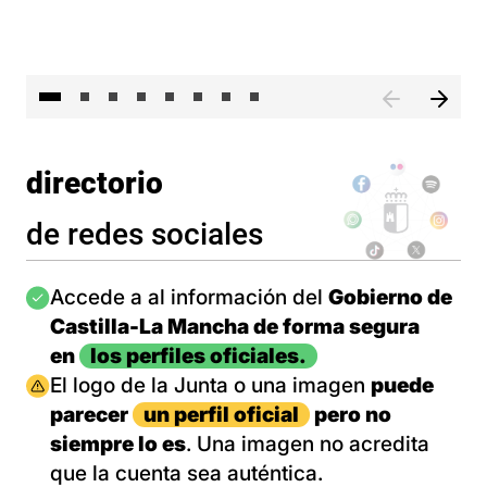
El 
directorio
de redes sociales
Imagen
Accede a al información del
Gobierno de
Castilla-La Mancha de forma segura
en
los perfiles oficiales.
Imagen
El logo de la Junta o una imagen
puede
parecer
un perfil oficial
pero no
siempre lo es
. Una imagen no acredita
que la cuenta sea auténtica.