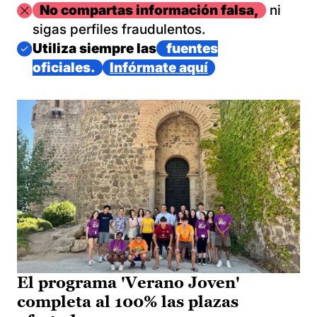
Imagen
No compartas información falsa,
ni
sigas perfiles fraudulentos.
Imagen
Utiliza siempre las
fuentes
oficiales.
Infórmate aquí
El programa 'Verano Joven'
completa al 100% las plazas