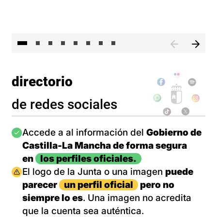
El 
directorio
de redes sociales
Imagen
Accede a al información del
Gobierno de
Castilla-La Mancha de forma segura
en
los perfiles oficiales.
Imagen
El logo de la Junta o una imagen
puede
parecer
un perfil oficial
pero no
siempre lo es
. Una imagen no acredita
que la cuenta sea auténtica.