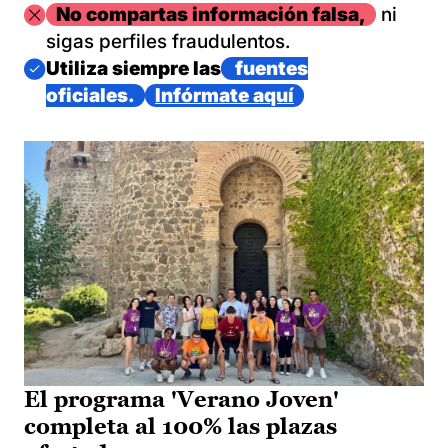
Imagen
No compartas información falsa,
ni
sigas perfiles fraudulentos.
Imagen
Utiliza siempre las
fuentes
oficiales.
Infórmate aquí
El programa 'Verano Joven'
completa al 100% las plazas