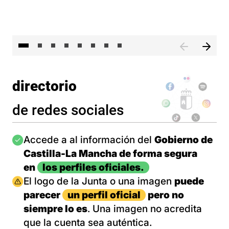
El 
directorio
de redes sociales
Imagen
Accede a al información del
Gobierno de
Castilla-La Mancha de forma segura
en
los perfiles oficiales.
Imagen
El logo de la Junta o una imagen
puede
parecer
un perfil oficial
pero no
siempre lo es
. Una imagen no acredita
que la cuenta sea auténtica.