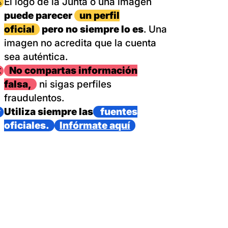
magen
El logo de la Junta o una imagen
puede parecer
un perfil
oficial
pero no siempre lo es
. Una
imagen no acredita que la cuenta
sea auténtica.
magen
No compartas información
falsa,
ni sigas perfiles
fraudulentos.
magen
Utiliza siempre las
fuentes
oficiales.
Infórmate aquí