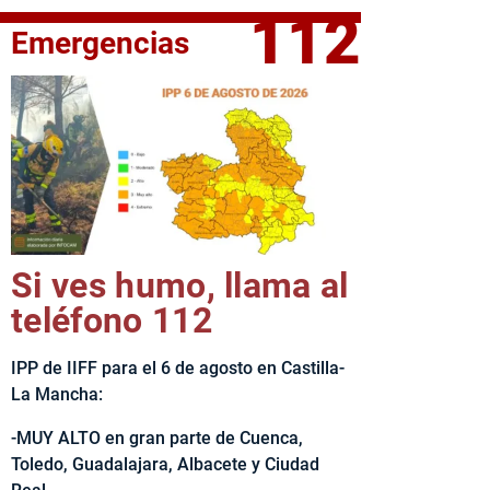
112
Emergencias
fe del Ejecutivo castellanomanchego, Emiliano García-Page, 
Si ves humo, llama al
teléfono 112
IPP de IIFF para el 6 de agosto en Castilla-
La Mancha:
-MUY ALTO en gran parte de Cuenca,
Toledo, Guadalajara, Albacete y Ciudad