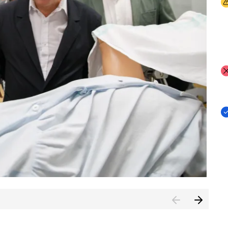
I
I
I
n de Cuenca (CESICU)