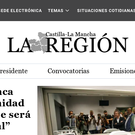
Castilla-La Mancha
SEDE ELECTRÓNICA
TEMAS
SITUACIONES COTIDIANA
Presidente
Convocatorias
Emisione
nca
nidad
e será
al”