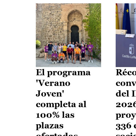
El programa
Réco
'Verano
conv
Joven'
del 
completa al
2026
100% las
proy
plazas
336 
ofertadas
soci