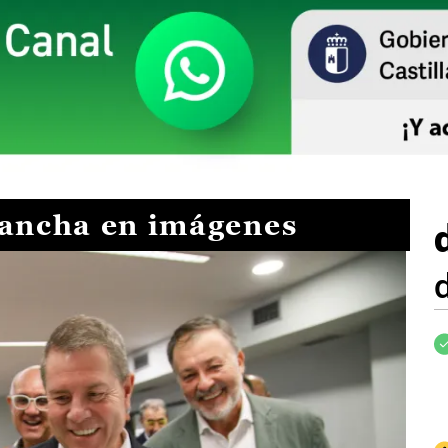
Mancha en imágenes
I