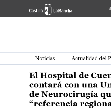
Actualidad de la región de 
Pasar al contenido principal
Noticias
Actualidad del 
El Hospital de Cue
contará con una U
de Neurocirugía qu
“referencia region