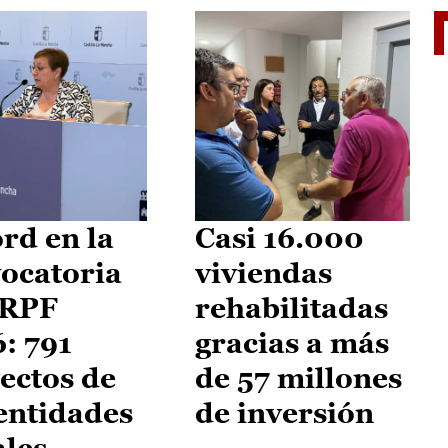
El je
rd en la
Casi 16.000
ocatoria
viviendas
IRPF
rehabilitadas
: 791
gracias a más
ectos de
de 57 millones
entidades
de inversión
ales