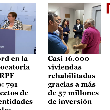
El je
rd en la
Casi 16.000
ocatoria
viviendas
IRPF
rehabilitadas
: 791
gracias a más
ectos de
de 57 millones
entidades
de inversión
ales