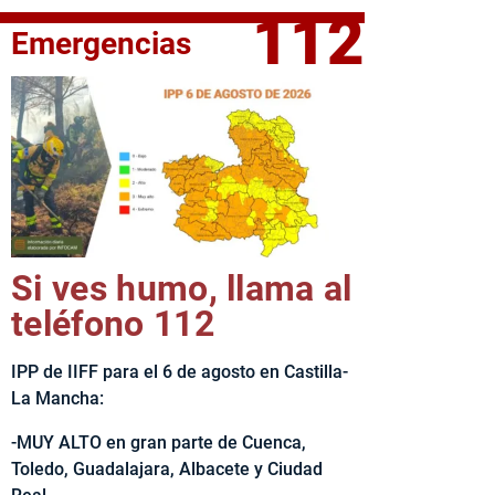
112
Emergencias
fe del Ejecutivo castellanomanchego, Emiliano García-Page, 
Si ves humo, llama al
teléfono 112
IPP de IIFF para el 6 de agosto en Castilla-
La Mancha:
-MUY ALTO en gran parte de Cuenca,
Toledo, Guadalajara, Albacete y Ciudad