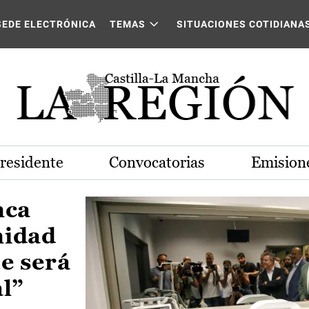
Castilla-La Mancha
SEDE ELECTRÓNICA
TEMAS
SITUACIONES COTIDIANA
Presidente
Convocatorias
Emisione
nca
nidad
e será
al”