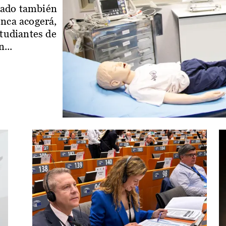
iado también
enca acogerá,
studiantes de
...