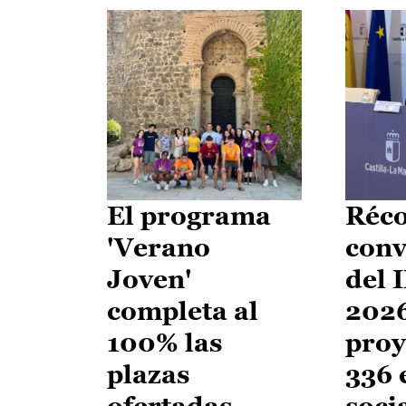
El programa
Réco
'Verano
conv
Joven'
del 
completa al
2026
100% las
proy
plazas
336 
ofertadas
soci