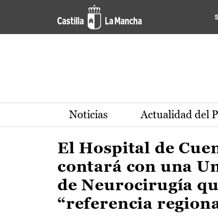
Actualidad de la región de 
Pasar al contenido principal
Noticias
Actualidad del 
El Hospital de Cue
contará con una U
de Neurocirugía qu
“referencia region