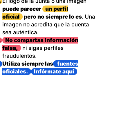
magen
El logo de la Junta o una imagen
puede parecer
un perfil
oficial
pero no siempre lo es
. Una
imagen no acredita que la cuenta
sea auténtica.
magen
No compartas información
falsa,
ni sigas perfiles
fraudulentos.
magen
Utiliza siempre las
fuentes
oficiales.
Infórmate aquí