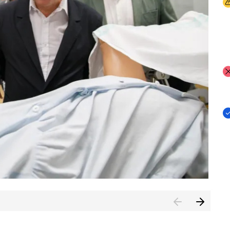
I
I
I
n de Cuenca (CESICU)