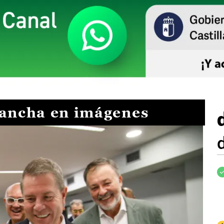
Mancha en imágenes
I