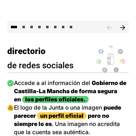
El 
directorio
de redes sociales
Imagen
Accede a al información del
Gobierno de
Castilla-La Mancha de forma segura
en
los perfiles oficiales.
Imagen
El logo de la Junta o una imagen
puede
parecer
un perfil oficial
pero no
siempre lo es
. Una imagen no acredita
que la cuenta sea auténtica.