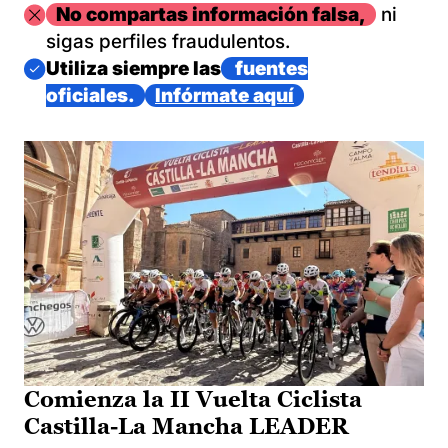
Imagen
No compartas información falsa,
ni
sigas perfiles fraudulentos.
Imagen
Utiliza siempre las
fuentes
oficiales.
Infórmate aquí
Comienza la II Vuelta Ciclista
Castilla-La Mancha LEADER