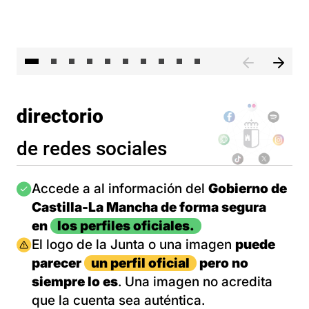
II 
directorio
de redes sociales
Imagen
Accede a al información del
Gobierno de
Castilla-La Mancha de forma segura
en
los perfiles oficiales.
Imagen
El logo de la Junta o una imagen
puede
parecer
un perfil oficial
pero no
siempre lo es
. Una imagen no acredita
que la cuenta sea auténtica.