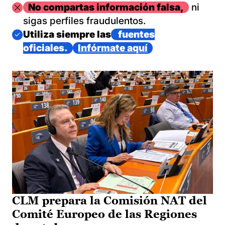
Imagen
No compartas información falsa,
ni
sigas perfiles fraudulentos.
Imagen
Utiliza siempre las
fuentes
oficiales.
Infórmate aquí
CLM prepara la Comisión NAT del
Comité Europeo de las Regiones