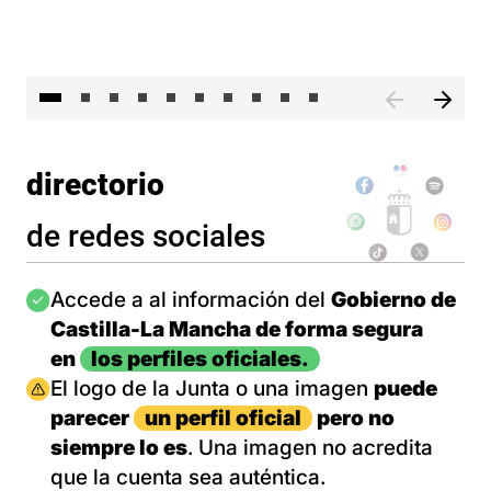
II 
directorio
de redes sociales
Imagen
Accede a al información del
Gobierno de
Castilla-La Mancha de forma segura
en
los perfiles oficiales.
Imagen
El logo de la Junta o una imagen
puede
parecer
un perfil oficial
pero no
siempre lo es
. Una imagen no acredita
que la cuenta sea auténtica.