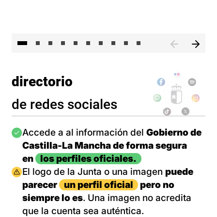
II 
directorio
de redes sociales
Imagen
Accede a al información del
Gobierno de
Castilla-La Mancha de forma segura
en
los perfiles oficiales.
Imagen
El logo de la Junta o una imagen
puede
parecer
un perfil oficial
pero no
siempre lo es
. Una imagen no acredita
que la cuenta sea auténtica.