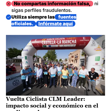
Imagen
No compartas información falsa,
ni
sigas perfiles fraudulentos.
Imagen
Utiliza siempre las
fuentes
oficiales.
Infórmate aquí
Vuelta Ciclista CLM Leader:
impacto social y económico en el