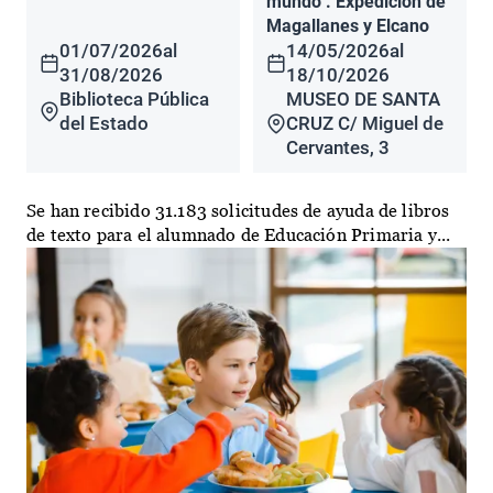
mundo". Expedición de
Magallanes y Elcano
01/07/2026
al
14/05/2026
al
31/08/2026
18/10/2026
Biblioteca Pública
MUSEO DE SANTA
del Estado
CRUZ C/ Miguel de
Cervantes, 3
Se han recibido 31.183 solicitudes de ayuda de libros
de texto para el alumnado de Educación Primaria y...