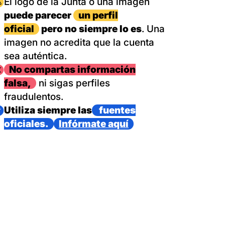
magen
El logo de la Junta o una imagen
puede parecer
un perfil
oficial
pero no siempre lo es
. Una
imagen no acredita que la cuenta
sea auténtica.
magen
No compartas información
falsa,
ni sigas perfiles
fraudulentos.
magen
Utiliza siempre las
fuentes
oficiales.
Infórmate aquí
as con un dispositivo internacional de bomberos forestales,