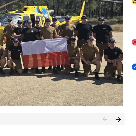
I
I
I
rcambiar por tercer año consecutivo formación y experienci