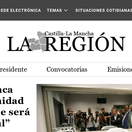
Castilla-La Mancha
SEDE ELECTRÓNICA
TEMAS
SITUACIONES COTIDIANA
Presidente
Convocatorias
Emisione
nca
nidad
e será
al”