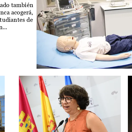
iado también
enca acogerá,
studiantes de
...