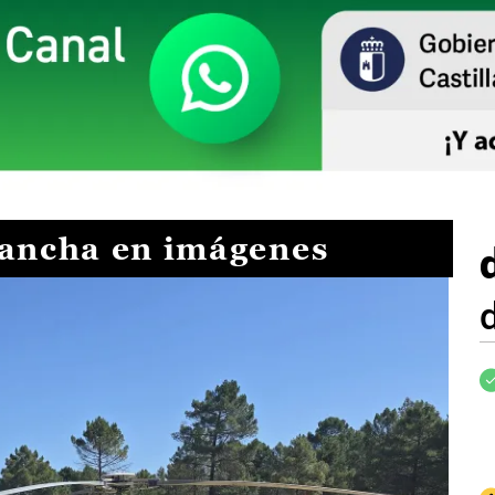
Mancha en imágenes
I