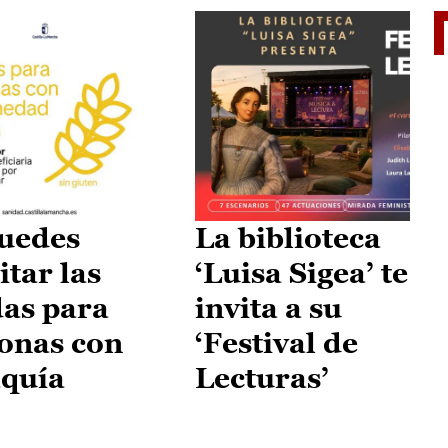
II Vu
uedes
La biblioteca
itar las
‘Luisa Sigea’ te
as para
invita a su
onas con
‘Festival de
aquía
Lecturas’