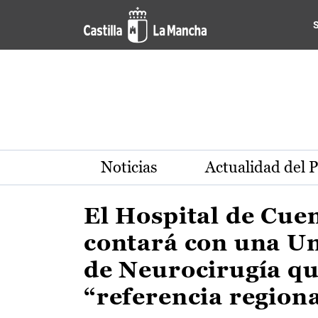
Actualidad de la región de 
Pasar al contenido principal
Noticias
Actualidad del 
El Hospital de Cue
contará con una U
de Neurocirugía qu
“referencia region