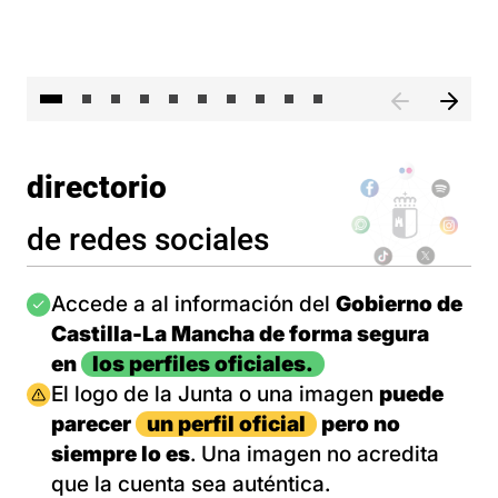
II 
directorio
de redes sociales
Imagen
Accede a al información del
Gobierno de
Castilla-La Mancha de forma segura
en
los perfiles oficiales.
Imagen
El logo de la Junta o una imagen
puede
parecer
un perfil oficial
pero no
siempre lo es
. Una imagen no acredita
que la cuenta sea auténtica.