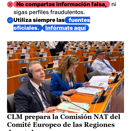
Imagen
No compartas información falsa,
ni
sigas perfiles fraudulentos.
Imagen
Utiliza siempre las
fuentes
oficiales.
Infórmate aquí
CLM prepara la Comisión NAT del
Comité Europeo de las Regiones