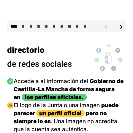
II 
directorio
de redes sociales
Imagen
Accede a al información del
Gobierno de
Castilla-La Mancha de forma segura
en
los perfiles oficiales.
Imagen
El logo de la Junta o una imagen
puede
parecer
un perfil oficial
pero no
siempre lo es
. Una imagen no acredita
que la cuenta sea auténtica.