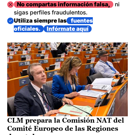
Imagen
No compartas información falsa,
ni
sigas perfiles fraudulentos.
Imagen
Utiliza siempre las
fuentes
oficiales.
Infórmate aquí
CLM prepara la Comisión NAT del
Comité Europeo de las Regiones