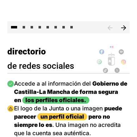
El 
directorio
de redes sociales
Imagen
Accede a al información del
Gobierno de
Castilla-La Mancha de forma segura
en
los perfiles oficiales.
Imagen
El logo de la Junta o una imagen
puede
parecer
un perfil oficial
pero no
siempre lo es
. Una imagen no acredita
que la cuenta sea auténtica.