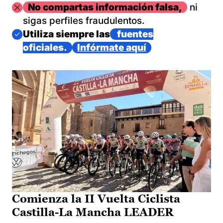
Imagen
No compartas información falsa,
ni
sigas perfiles fraudulentos.
Imagen
Utiliza siempre las
fuentes
oficiales.
Infórmate aquí
Comienza la II Vuelta Ciclista
Castilla-La Mancha LEADER