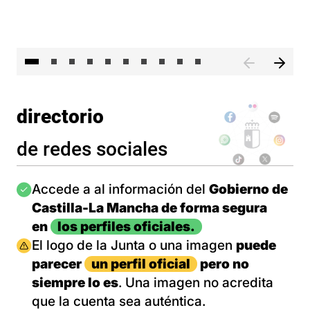
II 
directorio
de redes sociales
Imagen
Accede a al información del
Gobierno de
Castilla-La Mancha de forma segura
en
los perfiles oficiales.
Imagen
El logo de la Junta o una imagen
puede
parecer
un perfil oficial
pero no
siempre lo es
. Una imagen no acredita
que la cuenta sea auténtica.