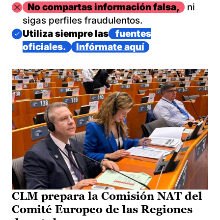
Imagen
No compartas información falsa,
ni
sigas perfiles fraudulentos.
Imagen
Utiliza siempre las
fuentes
oficiales.
Infórmate aquí
CLM prepara la Comisión NAT del
Comité Europeo de las Regiones