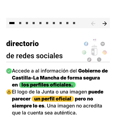
II 
directorio
de redes sociales
Imagen
Accede a al información del
Gobierno de
Castilla-La Mancha de forma segura
en
los perfiles oficiales.
Imagen
El logo de la Junta o una imagen
puede
parecer
un perfil oficial
pero no
siempre lo es
. Una imagen no acredita
que la cuenta sea auténtica.