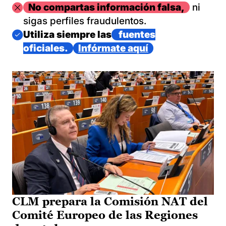
Imagen
No compartas información falsa,
ni
sigas perfiles fraudulentos.
Imagen
Utiliza siempre las
fuentes
oficiales.
Infórmate aquí
CLM prepara la Comisión NAT del
Comité Europeo de las Regiones