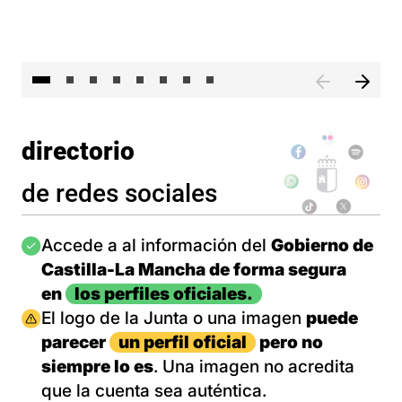
El 
directorio
de redes sociales
Imagen
Accede a al información del
Gobierno de
Castilla-La Mancha de forma segura
en
los perfiles oficiales.
Imagen
El logo de la Junta o una imagen
puede
parecer
un perfil oficial
pero no
siempre lo es
. Una imagen no acredita
que la cuenta sea auténtica.