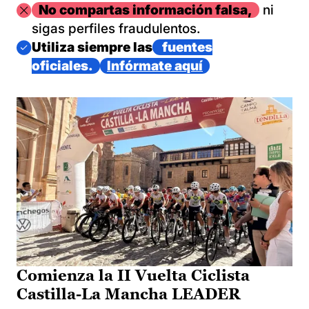
Imagen
No compartas información falsa,
ni
sigas perfiles fraudulentos.
Imagen
Utiliza siempre las
fuentes
oficiales.
Infórmate aquí
Comienza la II Vuelta Ciclista
Castilla-La Mancha LEADER