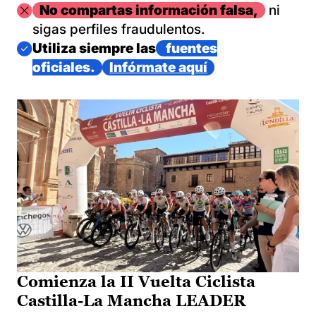
Imagen
No compartas información falsa,
ni
sigas perfiles fraudulentos.
Imagen
Utiliza siempre las
fuentes
oficiales.
Infórmate aquí
Comienza la II Vuelta Ciclista
Castilla-La Mancha LEADER