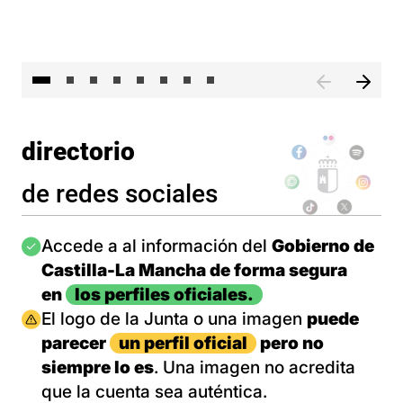
El 
directorio
de redes sociales
Imagen
Accede a al información del
Gobierno de
Castilla-La Mancha de forma segura
en
los perfiles oficiales.
Imagen
El logo de la Junta o una imagen
puede
parecer
un perfil oficial
pero no
siempre lo es
. Una imagen no acredita
que la cuenta sea auténtica.