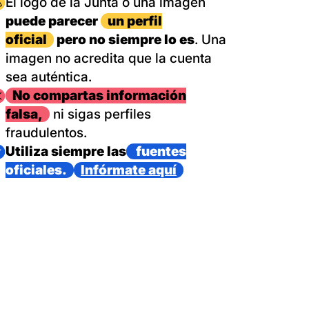
magen
El logo de la Junta o una imagen
puede parecer
un perfil
oficial
pero no siempre lo es
. Una
imagen no acredita que la cuenta
sea auténtica.
magen
No compartas información
falsa,
ni sigas perfiles
fraudulentos.
magen
Utiliza siempre las
fuentes
oficiales.
Infórmate aquí