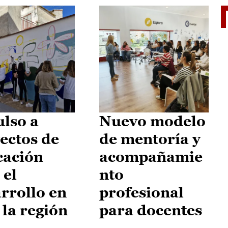
El je
lso a
Nuevo modelo
ectos de
de mentoría y
cación
acompañamie
 el
nto
rrollo en
profesional
 la región
para docentes