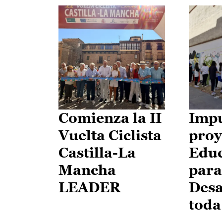
Comienza la II
Impu
Vuelta Ciclista
proy
Castilla-La
Edu
Mancha
para
LEADER
Desa
toda