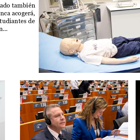
iado también
enca acogerá,
studiantes de
...