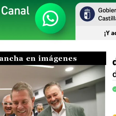
Mancha en imágenes
I