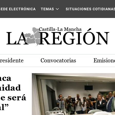
Castilla-La Mancha
SEDE ELECTRÓNICA
TEMAS
SITUACIONES COTIDIANA
Presidente
Convocatorias
Emisione
nca
nidad
e será
al”