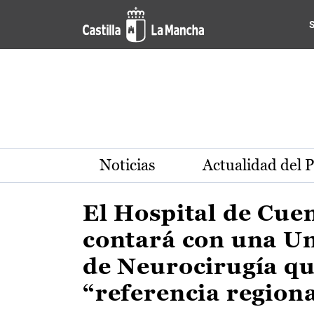
Actualidad de la región de 
Pasar al contenido principal
Noticias
Actualidad del 
El Hospital de Cue
contará con una U
de Neurocirugía qu
“referencia region