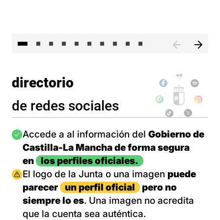
II 
directorio
de redes sociales
Imagen
Accede a al información del
Gobierno de
Castilla-La Mancha de forma segura
en
los perfiles oficiales.
Imagen
El logo de la Junta o una imagen
puede
parecer
un perfil oficial
pero no
siempre lo es
. Una imagen no acredita
que la cuenta sea auténtica.