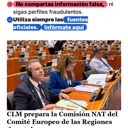
Imagen
No compartas información falsa,
ni
sigas perfiles fraudulentos.
Imagen
Utiliza siempre las
fuentes
oficiales.
Infórmate aquí
CLM prepara la Comisión NAT del
Comité Europeo de las Regiones