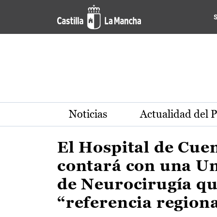
Actualidad de la región de 
Pasar al contenido principal
Noticias
Actualidad del 
El Hospital de Cue
contará con una U
de Neurocirugía qu
“referencia region