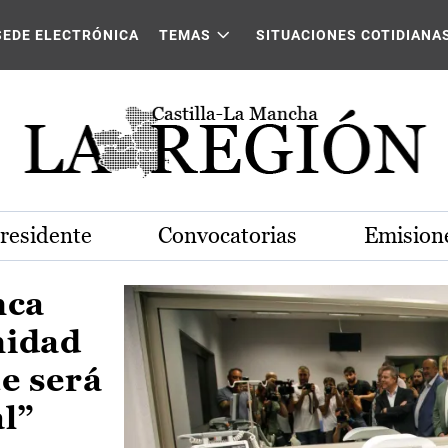
Castilla-La Mancha
SEDE ELECTRÓNICA
TEMAS
SITUACIONES COTIDIANA
Presidente
Convocatorias
Emisione
nca
nidad
e será
al”