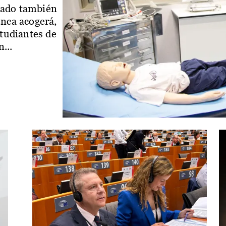
iado también
enca acogerá,
studiantes de
...