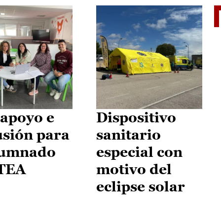
II Vu
apoyo e
Dispositivo
usión para
sanitario
lumnado
especial con
 TEA
motivo del
eclipse solar