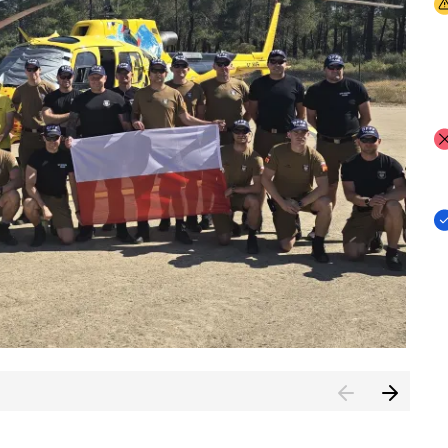
I
I
I
rcambiar por tercer año consecutivo formación y experienci