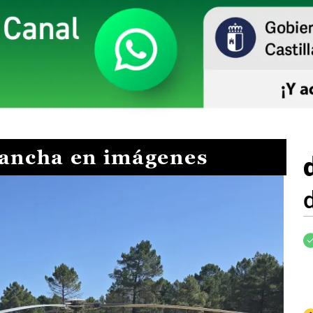
Mancha en imágenes
I