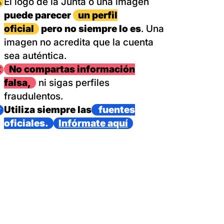
magen
El logo de la Junta o una imagen
puede parecer
un perfil
oficial
pero no siempre lo es
. Una
imagen no acredita que la cuenta
sea auténtica.
magen
No compartas información
falsa,
ni sigas perfiles
fraudulentos.
magen
Utiliza siempre las
fuentes
oficiales.
Infórmate aquí
as con un dispositivo internacional de bomberos forestales,