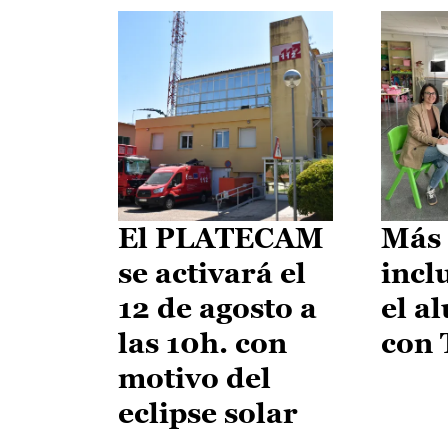
El PLATECAM
Más 
se activará el
incl
12 de agosto a
el a
las 10h. con
con
motivo del
eclipse solar