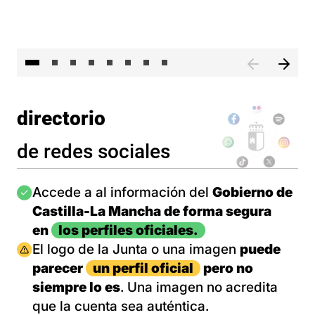
El 
directorio
de redes sociales
Imagen
Accede a al información del
Gobierno de
Castilla-La Mancha de forma segura
en
los perfiles oficiales.
Imagen
El logo de la Junta o una imagen
puede
parecer
un perfil oficial
pero no
siempre lo es
. Una imagen no acredita
que la cuenta sea auténtica.