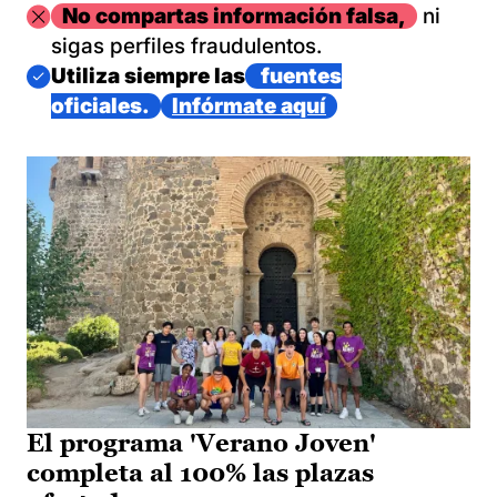
Imagen
No compartas información falsa,
ni
sigas perfiles fraudulentos.
Imagen
Utiliza siempre las
fuentes
oficiales.
Infórmate aquí
El programa 'Verano Joven'
completa al 100% las plazas