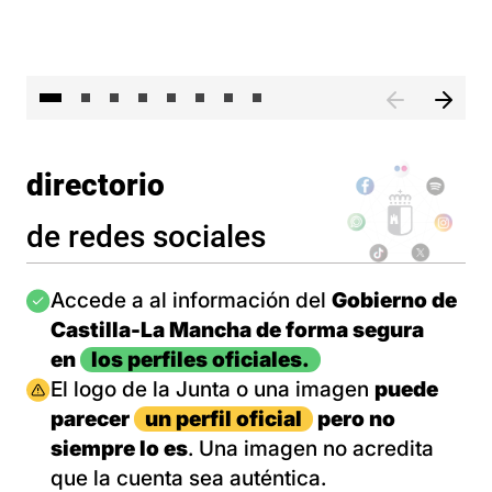
El 
directorio
de redes sociales
Imagen
Accede a al información del
Gobierno de
Castilla-La Mancha de forma segura
en
los perfiles oficiales.
Imagen
El logo de la Junta o una imagen
puede
parecer
un perfil oficial
pero no
siempre lo es
. Una imagen no acredita
que la cuenta sea auténtica.