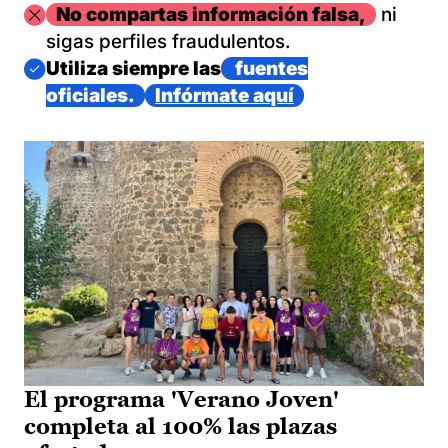
Imagen
No compartas información falsa,
ni
sigas perfiles fraudulentos.
Imagen
Utiliza siempre las
fuentes
oficiales.
Infórmate aquí
El programa 'Verano Joven'
completa al 100% las plazas