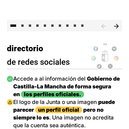
II 
directorio
de redes sociales
Imagen
Accede a al información del
Gobierno de
Castilla-La Mancha de forma segura
en
los perfiles oficiales.
Imagen
El logo de la Junta o una imagen
puede
parecer
un perfil oficial
pero no
siempre lo es
. Una imagen no acredita
que la cuenta sea auténtica.