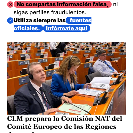
Imagen
No compartas información falsa,
ni
sigas perfiles fraudulentos.
Imagen
Utiliza siempre las
fuentes
oficiales.
Infórmate aquí
CLM prepara la Comisión NAT del
Comité Europeo de las Regiones