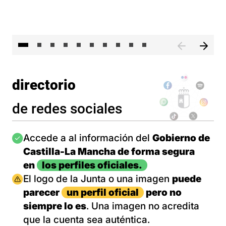
II 
directorio
de redes sociales
Imagen
Accede a al información del
Gobierno de
Castilla-La Mancha de forma segura
en
los perfiles oficiales.
Imagen
El logo de la Junta o una imagen
puede
parecer
un perfil oficial
pero no
siempre lo es
. Una imagen no acredita
que la cuenta sea auténtica.