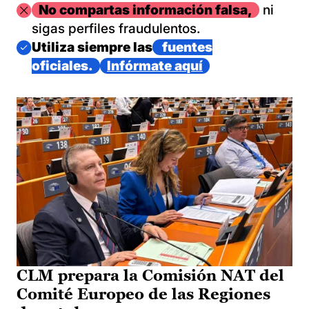
Imagen
No compartas información falsa,
ni
sigas perfiles fraudulentos.
Imagen
Utiliza siempre las
fuentes
oficiales.
Infórmate aquí
CLM prepara la Comisión NAT del
Comité Europeo de las Regiones