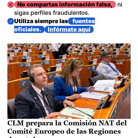
Imagen
No compartas información falsa,
ni
sigas perfiles fraudulentos.
Imagen
Utiliza siempre las
fuentes
oficiales.
Infórmate aquí
CLM prepara la Comisión NAT del
Comité Europeo de las Regiones