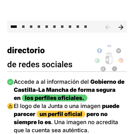
II 
directorio
de redes sociales
Imagen
Accede a al información del
Gobierno de
Castilla-La Mancha de forma segura
en
los perfiles oficiales.
Imagen
El logo de la Junta o una imagen
puede
parecer
un perfil oficial
pero no
siempre lo es
. Una imagen no acredita
que la cuenta sea auténtica.