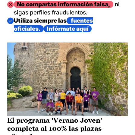
Imagen
No compartas información falsa,
ni
sigas perfiles fraudulentos.
Imagen
Utiliza siempre las
fuentes
oficiales.
Infórmate aquí
El programa 'Verano Joven'
completa al 100% las plazas