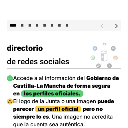
El 
directorio
de redes sociales
Imagen
Accede a al información del
Gobierno de
Castilla-La Mancha de forma segura
en
los perfiles oficiales.
Imagen
El logo de la Junta o una imagen
puede
parecer
un perfil oficial
pero no
siempre lo es
. Una imagen no acredita
que la cuenta sea auténtica.