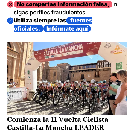
Imagen
No compartas información falsa,
ni
sigas perfiles fraudulentos.
Imagen
Utiliza siempre las
fuentes
oficiales.
Infórmate aquí
Comienza la II Vuelta Ciclista
Castilla-La Mancha LEADER