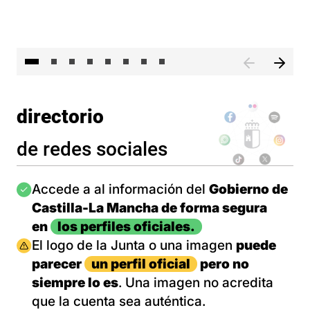
El 
directorio
de redes sociales
Imagen
Accede a al información del
Gobierno de
Castilla-La Mancha de forma segura
en
los perfiles oficiales.
Imagen
El logo de la Junta o una imagen
puede
parecer
un perfil oficial
pero no
siempre lo es
. Una imagen no acredita
que la cuenta sea auténtica.