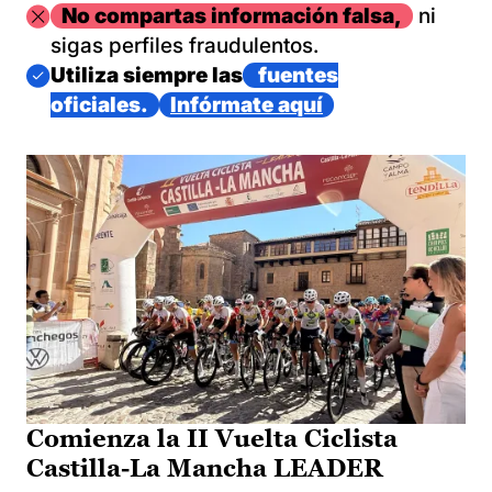
Imagen
No compartas información falsa,
ni
sigas perfiles fraudulentos.
Imagen
Utiliza siempre las
fuentes
oficiales.
Infórmate aquí
Comienza la II Vuelta Ciclista
Castilla-La Mancha LEADER