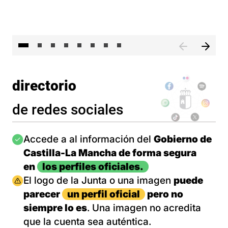
El 
directorio
de redes sociales
Imagen
Accede a al información del
Gobierno de
Castilla-La Mancha de forma segura
en
los perfiles oficiales.
Imagen
El logo de la Junta o una imagen
puede
parecer
un perfil oficial
pero no
siempre lo es
. Una imagen no acredita
que la cuenta sea auténtica.