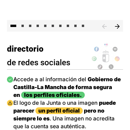
II 
directorio
de redes sociales
Imagen
Accede a al información del
Gobierno de
Castilla-La Mancha de forma segura
en
los perfiles oficiales.
Imagen
El logo de la Junta o una imagen
puede
parecer
un perfil oficial
pero no
siempre lo es
. Una imagen no acredita
que la cuenta sea auténtica.