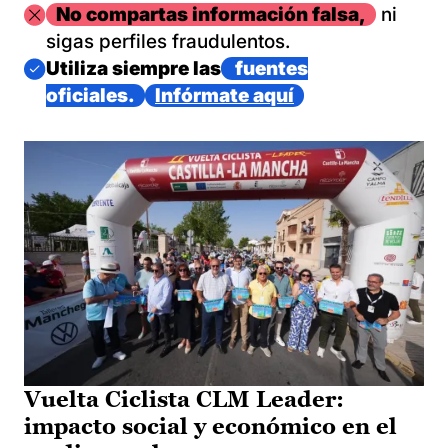
Imagen
No compartas información falsa,
ni
sigas perfiles fraudulentos.
Imagen
Utiliza siempre las
fuentes
oficiales.
Infórmate aquí
Vuelta Ciclista CLM Leader:
impacto social y económico en el