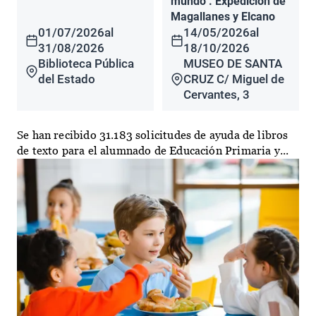
mundo". Expedición de
Magallanes y Elcano
01/07/2026
al
14/05/2026
al
31/08/2026
18/10/2026
Biblioteca Pública
MUSEO DE SANTA
del Estado
CRUZ C/ Miguel de
Cervantes, 3
Se han recibido 31.183 solicitudes de ayuda de libros
de texto para el alumnado de Educación Primaria y...