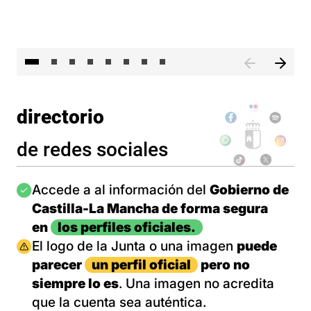
El 
directorio
de redes sociales
Imagen
Accede a al información del
Gobierno de
Castilla-La Mancha de forma segura
en
los perfiles oficiales.
Imagen
El logo de la Junta o una imagen
puede
parecer
un perfil oficial
pero no
siempre lo es
. Una imagen no acredita
que la cuenta sea auténtica.