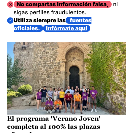
Imagen
No compartas información falsa,
ni
sigas perfiles fraudulentos.
Imagen
Utiliza siempre las
fuentes
oficiales.
Infórmate aquí
El programa 'Verano Joven'
completa al 100% las plazas