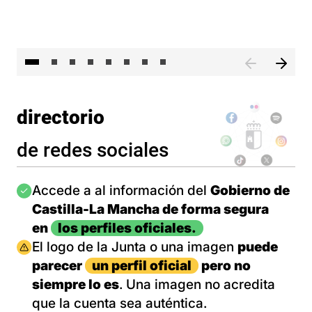
El 
directorio
de redes sociales
Imagen
Accede a al información del
Gobierno de
Castilla-La Mancha de forma segura
en
los perfiles oficiales.
Imagen
El logo de la Junta o una imagen
puede
parecer
un perfil oficial
pero no
siempre lo es
. Una imagen no acredita
que la cuenta sea auténtica.