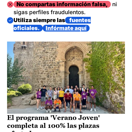
Imagen
No compartas información falsa,
ni
sigas perfiles fraudulentos.
Imagen
Utiliza siempre las
fuentes
oficiales.
Infórmate aquí
El programa 'Verano Joven'
completa al 100% las plazas